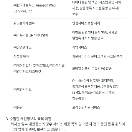
데이터 보관 및 백업, 시스템 운영 서버
㈜한국네트웍스, Amazon Web
제공, 방문 등록 시스템 운영 및 유지/
Services, Inc
보수
위드손해사정㈜
안심서비스 보상 처리
이벤트 관련 안내 문자 발송, 카카오
㈜다우기술, ㈜케이티알파
알림톡 메시지 발송 업무
㈜상경앤에스
픽업서비스
삼성화재㈜
겨울용 타이어 구매 고객의 사고율 분석
㈜케이티알파, ㈜엠트웰브, ㈜다우기술,
모바일 상품권(주유권 등) 발송
㈜인터파크 비즈마켓
On-site 마케팅/CRM 고객관리,
통계분석 솔루션 제공. DM발송 업무
㈜빅인사이트
(SMS,카카오플러스친구,이메일,
앱푸쉬 등)
㈜웅진
고객 상담지원 서비스
3. 수집한 개인정보의 국외 이전
회사는 일부 개인정보의 경우 서비스 제공 목적 및 이용자 편의 증진 등을 위하여
국외 업체에 위탁, 보관하고 있습니다.