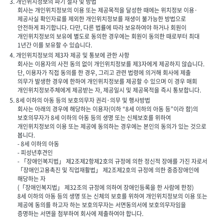
3. 개인위치정보의 파기 절차 및 방법
회사는 개인위치정보의 이용 또는 제공목적을 달성한 때에는 위치정보 이용·
제공사실 확인자료를 제외한 개인위치정보를 재생이 불가능한 방법으로
안전하게 파기합니다. 다만, 다른 법률에 따라 보유하여야 하거나 회원이
개인위치정보의 보유에 별도로 동의한 경우에는 회원이 동의한 때로부터 최대
1년간 이를 보유할 수 있습니다.
4. 개인위치정보의 제3자 제공 및 통보에 관한 사항
회사는 이용자의 사전 동의 없이 개인위치정보를 제3자에게 제공하지 않습니다.
단, 이용자가 직접 동의를 한 경우, 그리고 관련 법령에 의거해 회사에 제출
의무가 발생한 경우에 한하여 개인위치정보를 제공할 수 있으며 이 경우 매회
개인위치정보주체에게 제공받는 자, 제공일시 및 제공목적을 즉시 통보합니다.
5. 8세 이하의 아동 등의 보호의무자 권리·의무 및 행사방법
회사는 아래의 경우에 해당하는 이용자(이하 “8세 이하의 아동 등”이라 함)의
보호의무자가 8세 이하의 아동 등의 생명 또는 신체보호를 위하여
개인위치정보의 이용 또는 제공에 동의하는 경우에는 본인의 동의가 있는 것으로
봅니다.
- 8세 이하의 아동
- 피성년후견인
- 「장애인복지법」 제2조제2항제2호의 규정에 의한 정신적 장애를 가진 자로서
「장애인고용촉진 및 직업재활법」 제2조제2호의 규정에 의한 중증장애인에
해당하는 자
(「장애인복지법」 제32조의 규정에 의하여 장애인등록을 한 사람에 한정)
8세 이하의 아동 등의 생명 또는 신체의 보호를 위하여 개인위치정보의 이용 또는
제공에 동의를 하고자 하는 보호의무자는 서면동의서에 보호의무자임을
증명하는 서면을 첨부하여 회사에 제출하여야 합니다.