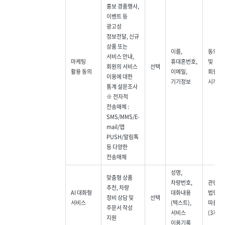
홍보 경품행사,
이벤트 등
광고성
정보전달, 신규
상품 또는
이름,
동의 철
서비스 안내,
마케팅
휴대혼번호,
및
회원의 서비스
선택
활용 동의
이메일,
회원탈
이용에 대한
기기정보
시까지
통계 설문조사
※ 전자적
전송매체 :
SMS/MMS/E-
mail/앱
PUSH/알림톡
등 다양한
전송매체
성명,
맞춤형 상품
차량번호,
관련
추천, 차량
AI 대화형
대화내용
법령에
정비 상담 및
선택
서비스
(텍스트),
따름
주문서 작성
서비스
(3개월)
지원
이용기록