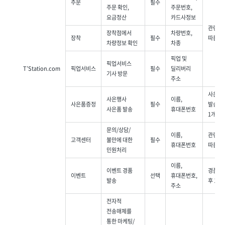
주문
필수
주문 확인,
주문번호,
요금정산
카드사정보
관련법
장착점에서
차량번호,
장착
필수
따름(5
차량정보 확인
차종
픽업 및
픽업서비스
T’Station.com
픽업서비스
필수
딜리버리
기사 방문
주소
사은품
사은행사
이름,
사은품증정
필수
발송 후
사은품 발송
휴대폰번호
1개월
문의/상담/
이름,
관련법
고객센터
불만에 대한
필수
휴대폰번호
따름(3
민원처리
이름,
이벤트 경품
경품 발
이벤트
선택
휴대폰번호,
발송
후 1개
주소
전자적
전송매체를
통한
마케팅/