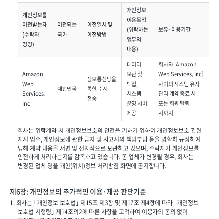
개인정보
개인정보를
이용목적
이전받는자
이전되는
이전일시 및
(위탁하는
보유·이용기간
(수탁자
국가
이전방법
업무의
명칭)
내용)
데이터
회사와 [Amazon
Amazon
보관 및
Web Services, Inc]
정보통신망을
Web
백업,
사이의 시스템 유지∙
대한민국
통한 수시
Services,
시스템
관리 계약 종료 시
전송
Inc
운영 서버
또는 회원 탈퇴
제공
시까지
회사는 위탁계약 시 개인정보보호의 안전을 기하기 위하여 개인정보보호 관련
지시 엄수, 개인정보에 관한 금지 및 사고시의 책임부담 등을 명확히 규정하여
당해 계약 내용을 서면 및 전자적으로 보관하고 있으며, 수탁자가 개인정보를
안전하게 처리하는지를 감독하고 있습니다. 동 업체가 변경될 경우, 회사는
변경된 업체 명을 개인(위치)정보 처리방침 화면에 공지합니다.
제6장: 개인정보의 추가적인 이용·제공 판단기준
1. 회사는 ｢개인정보 보호법｣ 제15조 제3항 및 제17조 제4항에 따라 ｢개인정보
보호법 시행령｣ 제14조의2에 따른 사항을 고려하여 이용자의 동의 없이