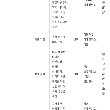
부정이용 방지,
보관,
이메일주소
SNS(네이버,
탈퇴는
카카오, 애플)
동일)
회원가입시
필수 수집되는
정보
이용자ID,
소셜 로그인
회원 가입
선택
이메일주소,
(OAuth)
이름
내 차에 맞는
회원탈
타이어,
후 1개
엔진오일,
(구매
배터리,
차량
이력이
실내필터,
소유자정보
상품 검색
선택
있는 경
와이퍼, 패드
(이름/
4년간
구매를 위한
법인명)
보관,
상품 사이즈
탈퇴는
조회 및 상품
동일)
추천
구매계약
성명,
이행에 따른
휴대폰번호,