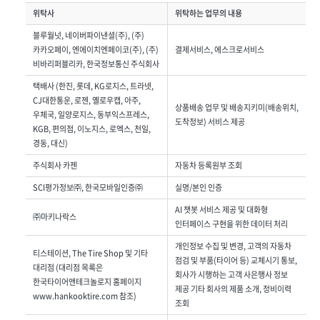
위탁사
위탁하는 업무의 내용
블루월넛, 네이버파이낸셜(주), (주)
카카오페이, 엔에이치엔페이코(주), (주)
결제서비스, 에스크로서비스
비바리퍼블리카, 한국정보통신 주식회사
택배사 (한진, 롯데, KG로지스, 트라넷,
CJ대한통운, 로젠, 옐로우캡, 아주,
상품배송 업무 및 배송지키미(배송위치,
우체국, 일양로지스, 동부익스프레스,
도착정보) 서비스 제공
KGB, 편의점, 이노지스, 로엑스, 천일,
경동, 대신)
주식회사 카젠
자동차 등록원부 조회
SCI평가정보㈜, 한국모바일인증㈜
실명/본인 인증
AI 챗봇 서비스 제공 및 대화형
㈜마키나락스
인터페이스 구현을 위한 데이터 처리
개인정보 수집 및 변경, 고객의 자동차
티스테이션, The Tire Shop 및 기타
점검 및 부품(타이어 등) 교체시기 통보,
대리점 (대리점 목록은
회사가 시행하는 고객 사은행사 정보
한국타이어앤테크놀로지 홈페이지
제공 기타 회사의 제품 소개, 정비이력
www.hankooktire.com 참조)
조회