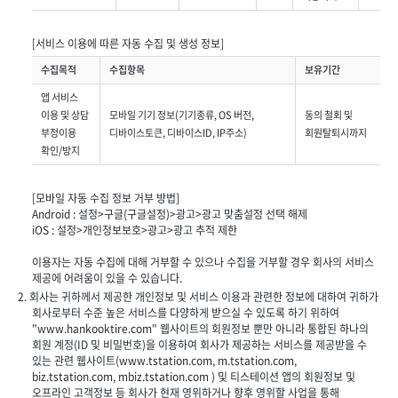
[서비스 이용에 따른 자동 수집 및 생성 정보]
수집목적
수집항목
보유기간
앱 서비스
이용 및 상담
모바일 기기 정보(기기종류, OS 버전,
동의 철회 및
부정이용
디바이스토큰, 디바이스ID, IP주소)
회원탈퇴시까지
확인/방지
[모바일 자동 수집 정보 거부 방법]
Android : 설정>구글(구글설정)>광고>광고 맞춤설정 선택 해제
iOS : 설정>개인정보보호>광고>광고 추적 제한
이용자는 자동 수집에 대해 거부할 수 있으나 수집을 거부할 경우 회사의 서비스
제공에 어려움이 있을 수 있습니다.
2. 회사는 귀하께서 제공한 개인정보 및 서비스 이용과 관련한 정보에 대하여 귀하가
회사로부터 수준 높은 서비스를 다양하게 받으실 수 있도록 하기 위하여
"www.hankooktire.com" 웹사이트의 회원정보 뿐만 아니라 통합된 하나의
회원 계정(ID 및 비밀번호)을 이용하여 회사가 제공하는 서비스를 제공받을 수
있는 관련 웹사이트(www.tstation.com, m.tstation.com,
biz.tstation.com, mbiz.tstation.com ) 및
티스테이션 앱
의 회원정보 및
오프라인 고객정보 등 회사가 현재 영위하거나 향후 영위할 사업을 통해