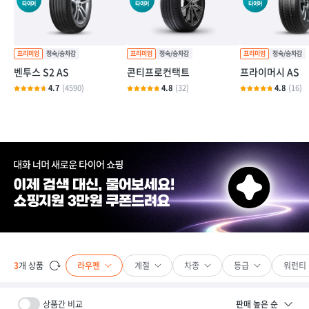
타이어
타이어
타이어
벤투스 S2 AS
콘티프로컨택트
프라이머시 AS
4.7
(4590)
4.8
(32)
4.8
(16)
라우펜
계절
차종
등급
워런티
3
개 상품
상품간 비교